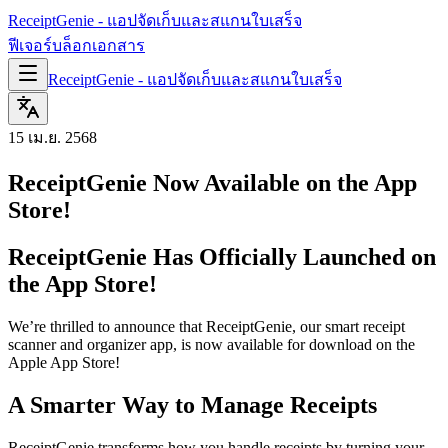
ReceiptGenie - แอปจัดเก็บและสแกนใบเสร็จ
ฟีเจอร์
บล็อก
เอกสาร
ReceiptGenie - แอปจัดเก็บและสแกนใบเสร็จ
15 เม.ย. 2568
ReceiptGenie Now Available on the App
Store!
ReceiptGenie Has Officially Launched on
the App Store!
We’re thrilled to announce that ReceiptGenie, our smart receipt
scanner and organizer app, is now available for download on the
Apple App Store!
A Smarter Way to Manage Receipts
ReceiptGenie transforms how you handle receipts by turning your