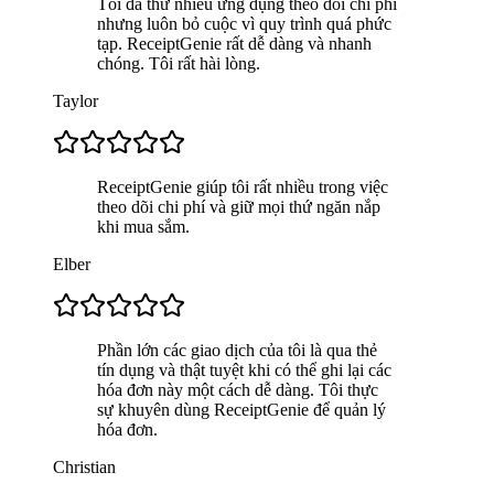
Tôi đã thử nhiều ứng dụng theo dõi chi phí
nhưng luôn bỏ cuộc vì quy trình quá phức
tạp. ReceiptGenie rất dễ dàng và nhanh
chóng. Tôi rất hài lòng.
Taylor
ReceiptGenie giúp tôi rất nhiều trong việc
theo dõi chi phí và giữ mọi thứ ngăn nắp
khi mua sắm.
Elber
Phần lớn các giao dịch của tôi là qua thẻ
tín dụng và thật tuyệt khi có thể ghi lại các
hóa đơn này một cách dễ dàng. Tôi thực
sự khuyên dùng ReceiptGenie để quản lý
hóa đơn.
Christian