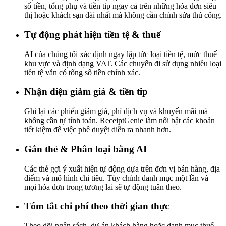
số tiền, tổng phụ và tiền tip ngay cả trên những hóa đơn siêu
thị hoặc khách sạn dài nhất mà không cần chỉnh sửa thủ công.
Tự động phát hiện tiền tệ & thuế
AI của chúng tôi xác định ngay lập tức loại tiền tệ, mức thuế
khu vực và định dạng VAT. Các chuyến đi sử dụng nhiều loại
tiền tệ vẫn có tổng số tiền chính xác.
Nhận diện giảm giá & tiền tip
Ghi lại các phiếu giảm giá, phí dịch vụ và khuyến mãi mà
không cần tự tính toán. ReceiptGenie làm nổi bật các khoản
tiết kiệm để việc phê duyệt diễn ra nhanh hơn.
Gắn thẻ & Phân loại bằng AI
Các thẻ gợi ý xuất hiện tự động dựa trên đơn vị bán hàng, địa
điểm và mô hình chi tiêu. Tùy chỉnh danh mục một lần và
mọi hóa đơn trong tương lai sẽ tự động tuân theo.
Tóm tắt chi phí theo thời gian thực
Theo dõi ngân sách, dự án khách hàng hoặc danh mục thuế