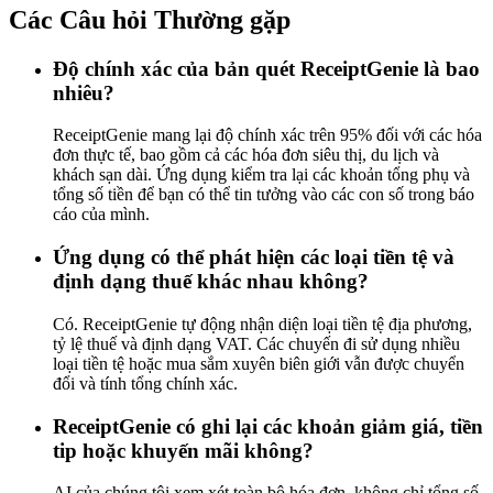
Các Câu hỏi Thường gặp
Độ chính xác của bản quét ReceiptGenie là bao
nhiêu?
ReceiptGenie mang lại độ chính xác trên 95% đối với các hóa
đơn thực tế, bao gồm cả các hóa đơn siêu thị, du lịch và
khách sạn dài. Ứng dụng kiểm tra lại các khoản tổng phụ và
tổng số tiền để bạn có thể tin tưởng vào các con số trong báo
cáo của mình.
Ứng dụng có thể phát hiện các loại tiền tệ và
định dạng thuế khác nhau không?
Có. ReceiptGenie tự động nhận diện loại tiền tệ địa phương,
tỷ lệ thuế và định dạng VAT. Các chuyến đi sử dụng nhiều
loại tiền tệ hoặc mua sắm xuyên biên giới vẫn được chuyển
đổi và tính tổng chính xác.
ReceiptGenie có ghi lại các khoản giảm giá, tiền
tip hoặc khuyến mãi không?
AI của chúng tôi xem xét toàn bộ hóa đơn, không chỉ tổng số